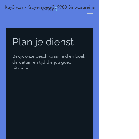
Kuy3 vzw - Kruyersweg 3, 9980 Sint-Laureins
Plan je dienst
Bekijk onze beschikbaarheid en boek
de datum en tijd die jou goed
uitkomen