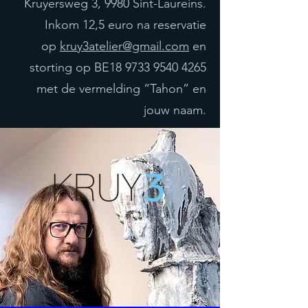
Kruyersweg 3, 9980 Sint-Laureins.
Inkom 12,5 euro na reservatie
op
kruy3atelier@gmail.com
en
storting op BE18
9733 9540 4265
met de vermelding “Tahon” en
jouw naam.