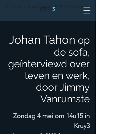
Kuy3 vzw - Kruyersweg 3, 9980 Sint-Laureins
Johan Tahon
op
de sofa,
geïnterviewd over
leven en werk,
door Jimmy
Vanrumste
Zondag 4 mei om 14u15
in
Kruy3