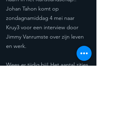
Johan Tahon komt op
zondagnamiddag 4 mei naar
Kruy3 voor een interview door
Jimmy Vanrumste over zijn leven
en werk.
Wees er tijdig bij! Het aantal zitjes
is beperkt!